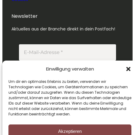
Newsletter
Aktuelles aus der Branche direkt in dein Postfach!
Einwilligung verwalten
Um dir ein optimales Erlebnis zu bieten, verwenden wir
Technologien wie Cookies, um Geräteinformationen zu speichern
Mit deiner Anmeldung erhältst du unseren
und/oder darauf zuzugreifen. Wenn du diesen Technologien
zustimmst, können wir Daten wie das Surfverhalten oder eindeutige
Newsletter. Informationen zur Verarbeitung
IDs auf dieser Website verarbeiten. Wenn du deine Einwillligung
deiner Daten findest du in unserer
nicht erteilst oder zurückziehst, können bestimmte Merkmale und
Datenschutzerklärung
.
Funktionen beeinträchtigt werden.
Akzeptieren