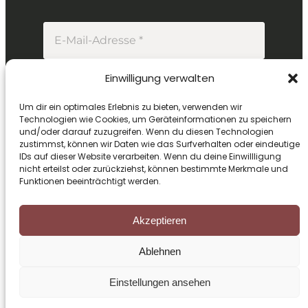
Einwilligung verwalten
Um dir ein optimales Erlebnis zu bieten, verwenden wir
Technologien wie Cookies, um Geräteinformationen zu speichern
Mit deiner Anmeldung erhältst du unseren
und/oder darauf zuzugreifen. Wenn du diesen Technologien
zustimmst, können wir Daten wie das Surfverhalten oder eindeutige
Newsletter. Informationen zur Verarbeitung
IDs auf dieser Website verarbeiten. Wenn du deine Einwillligung
deiner Daten findest du in unserer
nicht erteilst oder zurückziehst, können bestimmte Merkmale und
Datenschutzerklärung
.
Funktionen beeinträchtigt werden.
Akzeptieren
Copyright © 2026 Grimm Consulting
Ablehnen
Mady with ❤️ by Agentur MARS.
Einstellungen ansehen